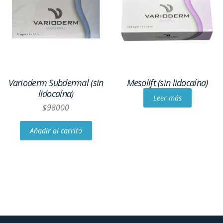
Varioderm Subdermal (sin
Mesolift (sin lidocaína)
lidocaína)
Leer más
$
98000
Añadir al carrito