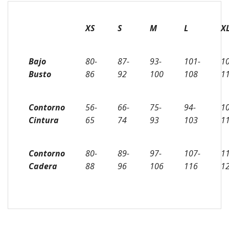
XS
S
M
L
X
Bajo
80-
87-
93-
101-
10
Busto
86
92
100
108
1
Contorno
56-
66-
75-
94-
10
Cintura
65
74
93
103
1
Contorno
80-
89-
97-
107-
11
Cadera
88
96
106
116
1